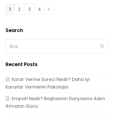
Page
1
Page
2
Page
3
Page
4
Next
Search
Ara
Subm
Recent Posts
Karar Verme Süreci Nedir? Daha İyi
Kararlar Vermenin Psikolojisi
Empati Nedir? Başkasının Dünyasına Adım
Atmanın Gücü