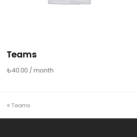
Teams
₺
40.00
/ month
previous
Teams
post: