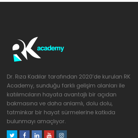
Dr. Rıza Kadılar tarafından 2020’de kurulan RK
Academy, sunduğu farklı gelişim alanları ile
katılımcıların hayata avantajlı bir açıdan
bakmasına ve daha anlamlı, dolu dolu,
tatminkar bir hayat sürmelerine katkıda
bulunmayı amaçlıyor.
twitter
facebook
linkedin
youtube
instagram