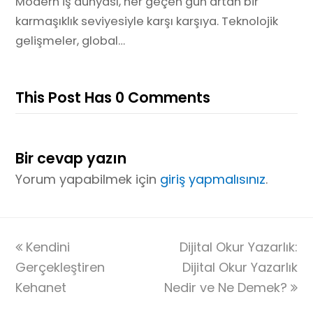
Modern iş dünyası, her geçen gün artan bir
karmaşıklık seviyesiyle karşı karşıya. Teknolojik
gelişmeler, global…
This Post Has 0 Comments
Bir cevap yazın
Yorum yapabilmek için
giriş yapmalısınız
.
previous
Kendini
Dijital Okur Yazarlık:
next
Gerçekleştiren
post:
Dijital Okur Yazarlık
post:
Kehanet
Nedir ve Ne Demek?